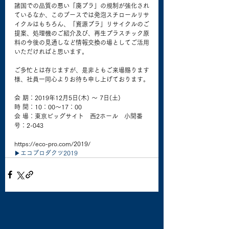
諸国での品質の悪い「廃プラ」の規制が強化され
ているなか、このブースでは発泡スチロールリサ
イクルはもちろん、「資源プラ」リサイクルのご
提案、処理機のご紹介及び、再生プラスチック原
料の今後の見通しなど情報交換の場としてご活用
いただければと思います。
ご多忙とは存じますが、是非ともご来場賜ります
様、社員一同心よりお待ち申し上げております。
会 期：2019年12月5日(木) 〜 7日(土)
時 間：10：00〜17：00
会 場：東京ビッグサイト　西2ホール　小間番
号：2-043
https://eco-pro.com/2019/
▶︎エコプロダクツ2019