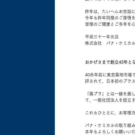
昨年は、たいへんお世話
今年も昨年同様のご厚情
皆様のご健康とご多幸を
平成三十一年元旦
株式会社　パナ・ケミカ
おかげさまで創立43年と
40余年前に東京築地市場
評されて、日本初のプラ
「廃プラ」とは一線を画
て、一般社団法人を設立
これもひとえに、お客様
パナ・ケミカルの取り組
本年もよろしくお願いい