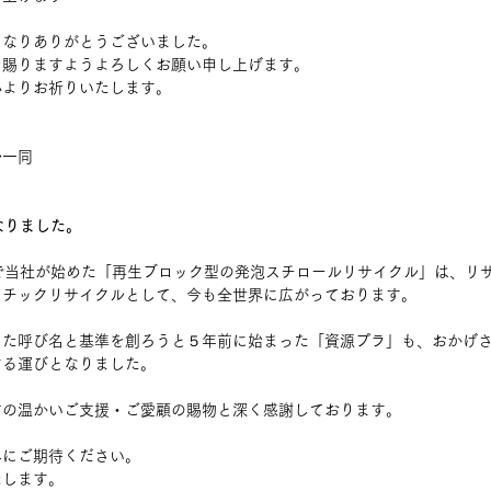
になりありがとうございました。
を賜りますようよろしくお願い申し上げます。
心よりお祈りいたします。
ル一同
なりました。
で当社が始めた「再生ブロック型の発泡スチロールリサイクル」は、リ
スチックリサイクルとして、今も全世界に広がっております。
した呼び名と基準を創ろうと５年前に始まった「資源プラ」も、おかげ
する運びとなりました。
方の温かいご支援・ご愛顧の賜物と深く感謝しております。
みにご期待ください。
たします。