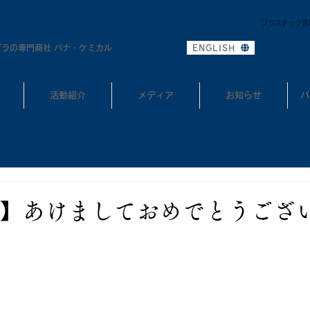
プラスチック買
0
TEL:
プラの専門商社 パナ・ケミカル
ENGLISH
活動紹介
メディア
お知らせ
パ
】あけましておめでとうござ