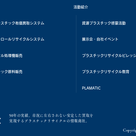
活動紹介
ラスチック有価買取システム
資源プラスチック啓蒙活動
チロールリサイクルシステム
展示会・自社イベント
クル処理機販売
プラスチックリサイクルビレッ
チック原料販売
プラスチックリサイクル教育
PLAMATIC
50年の実績。市況に左右されない安定した買取を
実現するプラスチックリサイクルの情報商社。
Copyrig